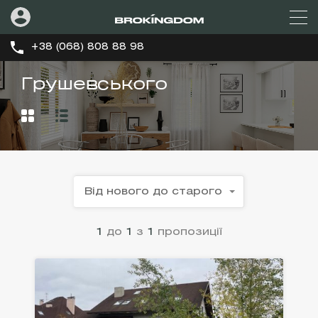
+38 (068) 808 88 98
Грушевського
Від нового до старого
1
до
1
з
1
пропозиції