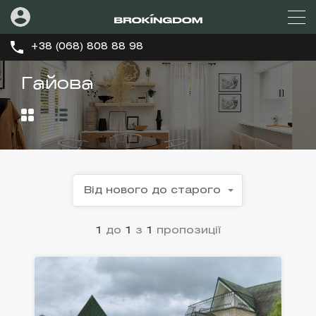
+38 (068) 808 88 98
Гайова
Від нового до старого
1
до
1
з
1
пропозиції