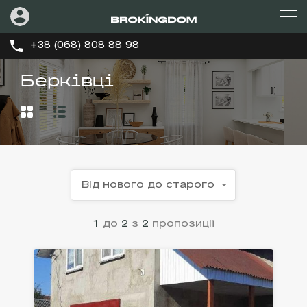
+38 (068) 808 88 98
Берківці
Від нового до старого
1
до
2
з
2
пропозиції