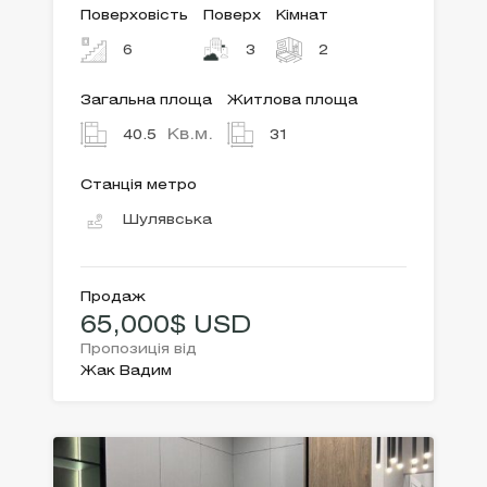
Поверховість
Поверх
Кімнат
6
3
2
Загальна площа
Житлова площа
Кв.м.
40.5
31
Станція метро
Шулявська
Продаж
65,000$ USD
Пропозиція від
Жак Вадим