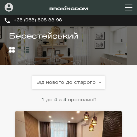
+38 (068) 808 88 98
Берестейський
Від нового до старого
1
до
4
з
4
пропозиції