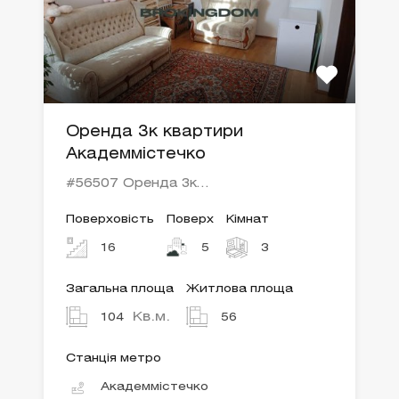
Оренда 3к квартири
Академмістечко
#56507 Оренда 3к…
Поверховість
Поверх
Кімнат
16
5
3
Загальна площа
Житлова площа
Кв.м.
104
56
Станція метро
Академмістечко