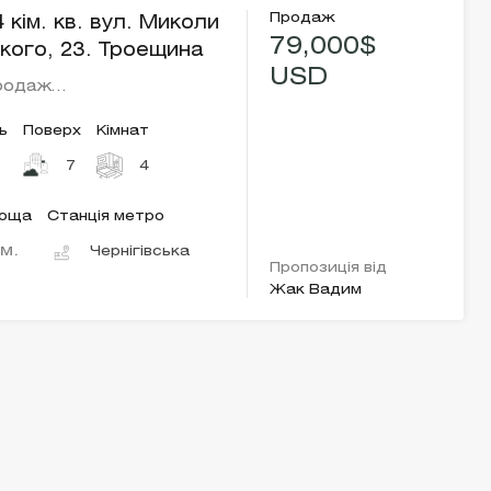
Продаж
кім. кв. вул. Миколи
79,000$
кого, 23. Троещина
USD
родаж…
ь
Поверх
Кімнат
7
4
лоща
Станція метро
.м.
Чернігівська
Пропозиція від
Жак Вадим