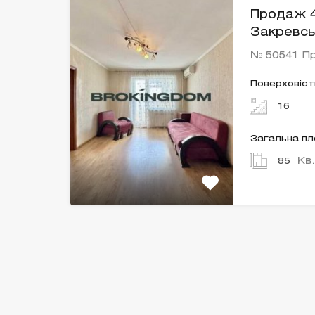
Продаж 4 
Закревсь
№ 50541 П
Поверховіст
16
Загальна п
Кв
85