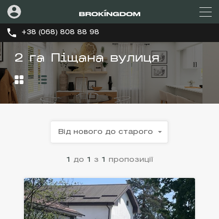
+38 (068) 808 88 98
2 га Піщана вулиця
Від нового до старого
1
до
1
з
1
пропозиції