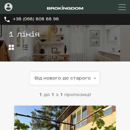
+38 (068) 808 88 98
1 лінія
Від нового до старого
1
до
1
з
1
пропозиції