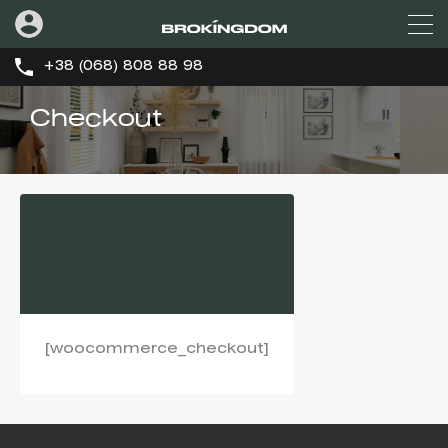
+38 (068) 808 88 98
Checkout
[woocommerce_checkout]