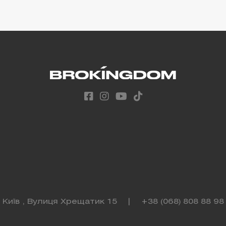
Київ , Вулиця Хрещатик 15
|
+38 (068) 808 88 98