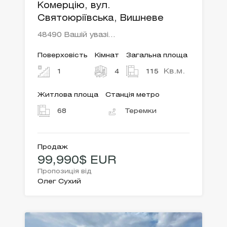
Комерцію, вул.
Святоюріївська, Вишневе
48490 Вашій увазі…
Поверховість
Кімнат
Загальна площа
Кв.м.
1
4
115
Житлова площа
Станція метро
68
Теремки
Продаж
99,990$ EUR
Пропозиція від
Олег Сухий