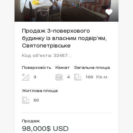
Продаж 3-поверхового
будинку із власним подвір’ям,
Святопетрівське
Код об’єкта: 32487…
Поверховість
Кімнат
Загальна площа
Кв.м.
3
4
100
Житлова площа
60
Продаж
98,000$ USD