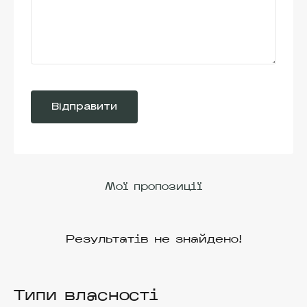
Please
leave
this
field
Alternative:
empty.
Мої пропозиції
Результатів не знайдено!
Типи власності