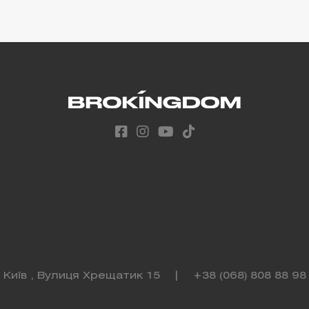
Київ , Вулиця Хрещатик 15
|
+38 (068) 808 88 98